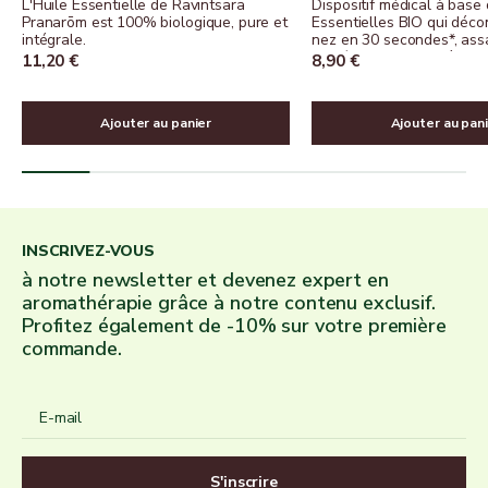
L'Huile Essentielle de Ravintsara
Dispositif médical à base 
Pranarōm est 100% biologique, pure et
Essentielles BIO qui déco
intégrale.
nez en 30 secondes*, assa
rafraîchit sans dessécher
Prix de vente
Prix de vente
11,20 €
8,90 €
Ajouter au panier
Ajouter au pan
INSCRIVEZ-VOUS
à notre newsletter et devenez expert en
aromathérapie grâce à notre contenu exclusif.
Profitez également de -10% sur votre première
commande.
E-mail
S'inscrire