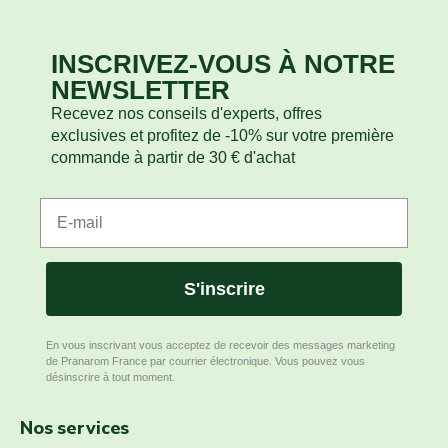
Pied de page du site
INSCRIVEZ-VOUS À NOTRE
NEWSLETTER
Recevez nos conseils d'experts, offres
exclusives et profitez de -10% sur votre première
commande à partir de 30 € d'achat
S'inscrire
En vous inscrivant vous acceptez de recevoir des messages marketing
de Pranarom France par courrier électronique. Vous pouvez vous
désinscrire à tout moment.
Nos services