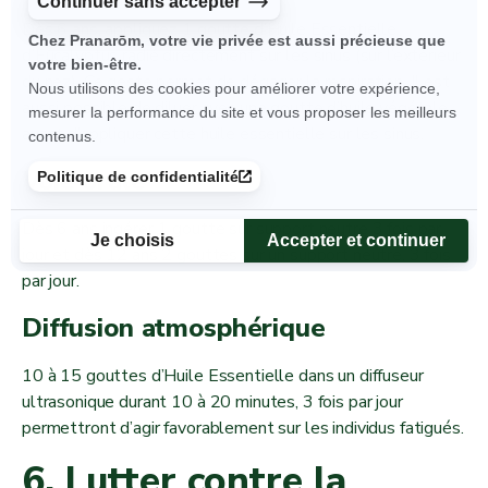
Dès 6 ans, appliquez 1 goutte d’Huile Essentielle
d’Eucalyptus radié directement sur les sinus (sur l’extérieur
du nez). Ce geste permet de dégager la respiration. Il est
aussi possible de diluer avec une goutte d’huile végétale
avant d’appliquer cette huile essentielle sur les sinus.
Voie orale
Dès 6 ans ingérer 1 goutte sur support neutre 3 fois par
jour et dès 12 ans 2 gouttes sur un support neutre, 3 fois
par jour.
Diffusion atmosphérique
10 à 15 gouttes d’Huile Essentielle dans un diffuseur
ultrasonique durant 10 à 20 minutes, 3 fois par jour
permettront d’agir favorablement sur les individus fatigués.
6. Lutter contre la