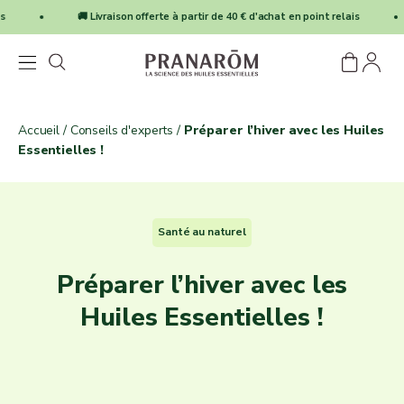
Passer au contenu
🚚 Livraison offerte à partir de 40 € d'achat en point relais
En-tête du site
Pranarôm FR
Ouvrir la navigation
Voir le pan
Ouvrir 
Accueil
/
Conseils d'experts
/
Préparer l’hiver avec les Huiles
Essentielles !
Santé au naturel
Préparer l’hiver avec les
Huiles Essentielles !